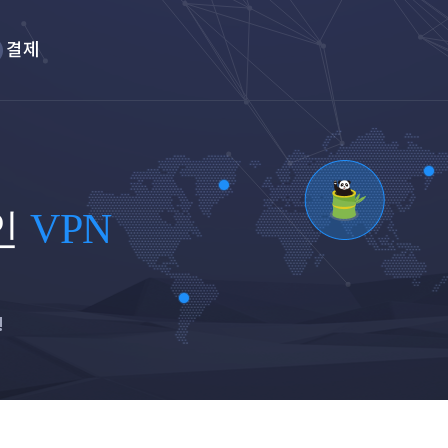
결제
인
VPN
!